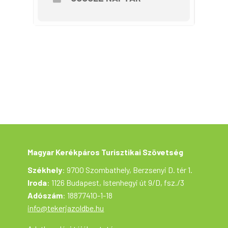
kap a túra emlékére. Szervező, információ:
Csőváz Kerékpáros Sportegyesület
Majtánné Bakonyi Réka +36208077229
Magyar Kerékpáros Turisztikai Szövetség
Székhely
: 9700 Szombathely, Berzsenyi D. tér 1.
Iroda
: 1126 Budapest, Istenhegyi út 9/D, fsz./3
Adószám
: 18877410-1-18
info@tekerjazoldbe.hu