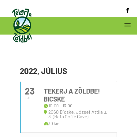
2022, JÚLIUS
23
TEKERJ A ZÖLDBE!
BICSKE
JÚL.
10:00 - 13:00
2060 Bicske, József Attila u.
3. (Rafa Coffe Cave)
30 km