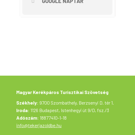
GOOGLE NAPTÁR
Magyar Kerékpáros Turisztikai Szövetség
Székhely
: 9700 Szombathely, Berzsenyi D. tér 1.
Iroda
: 1126 Budapest, Istenhegyi út 9/D, fsz./3
Adószám
: 18877410-1-18
info@tekerjazoldbe.hu