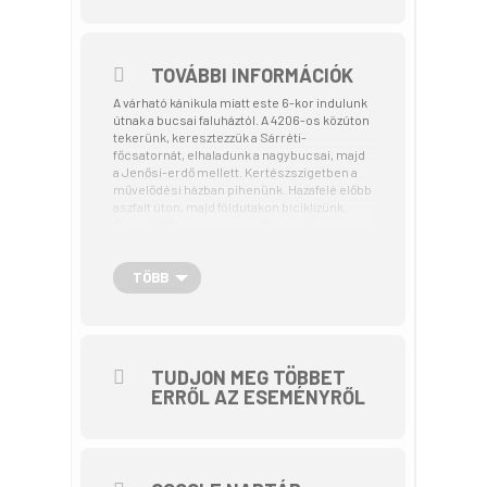
TOVÁBBI INFORMÁCIÓK
A várható kánikula miatt este 6-kor indulunk
útnak a bucsai faluháztól. A 4206-os közúton
tekerünk, keresztezzük a Sárréti-
főcsatornát, elhaladunk a nagybucsai, majd
a Jenősi-erdő mellett. Kertészszigetben a
művelődési házban pihenünk. Hazafelé előbb
aszfalt úton, majd földutakon biciklizünk.
Érintjük Görbeszigetet, a Körös-Maros
Nemzeti Parkot. A Rakoncási erdőnél már
feltűnnek a bucsai házak. Alkonyatban
érkezünk vissza a faluházhoz. A kerékpártúra
TÖBB
a Tekerj a Zöldbe! túrasorozat része, ami a
Magyar Kerékpáros Turisztikai Szövetség
szervezésében az Aktív Magyarország
támogatásával valósul meg.
TUDJON MEG TÖBBET
ERRŐL AZ ESEMÉNYRŐL