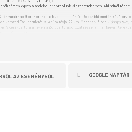
 sorozat első, évadnyitó túrája.
 kerékpárt és egyéb ajándékokat sorsolunk ki szeptemberben. Aki minél több tú
2-án vasárnap 9 órakor indul a bucsai faluháztól. Rossz idő esetén közúton, jó
s Nemzeti Park területét is.
A túra távja: 22 km. Menetidő: 3 óra.
Könnyű túra, m
tve
. A kerékpártúra a Tekerj a Zöldbe! túrasorozat része, ami a Magyar Kerékp
val valósul meg.
GOOGLE NAPTÁR
RRŐL AZ ESEMÉNYRŐL