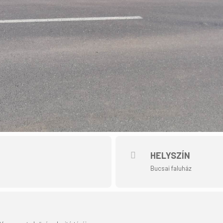
HELYSZÍN
Bucsai faluház