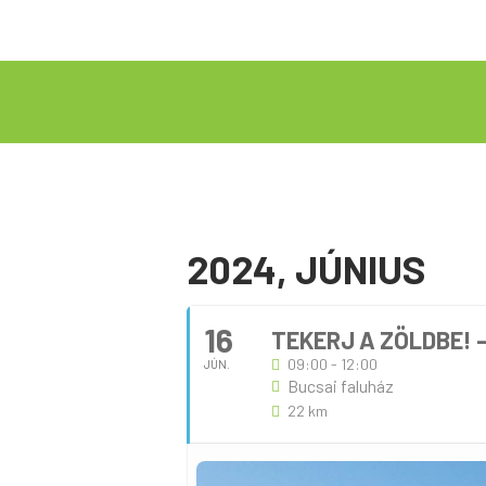
2024, JÚNIUS
16
TEKERJ A ZÖLDBE!
09:00 - 12:00
JÚN.
Bucsai faluház
22 km