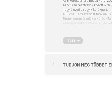
Az 5 kerékpártúra Bucsa körül 2024
Az 5 túrán résztvevők között 3 db
hogy ő nyeri az egyik kerékpárt.
A Bucsa-Kertészsziget túra június 
Túránk során érintjük a Körös-Maro
akár gyermekszállítással egybekö
az Aktív Magyarország támogatásá
TÖBB
TUDJON MEG TÖBBET E