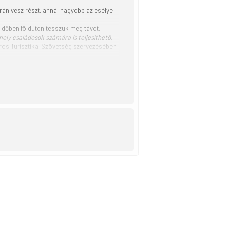
rán vesz részt, annál nagyobb az esélye,
 időben földúton tesszük meg távot.
ely családosok számára is teljesíthető,
áros Turisztikai Szövetség szervezésében