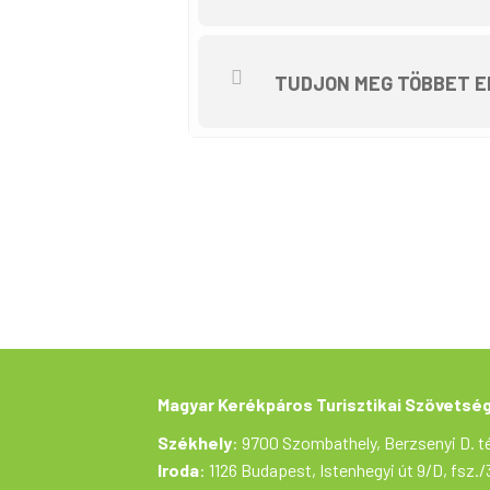
A sisak használata ajánlott, d
túravezetők segítik.
A kerékpártúra a Tekerj a Zö
TUDJON MEG TÖBBET E
Magyarország támogatásával 
Magyar Kerékpáros Turisztikai Szövetsé
Székhely
: 9700 Szombathely, Berzsenyi D. té
Iroda
: 1126 Budapest, Istenhegyi út 9/D, fsz./