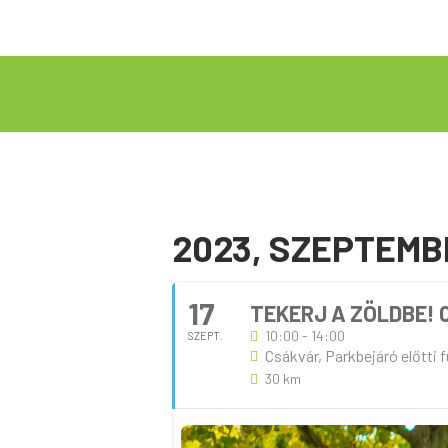
2023, SZEPTEMB
17
TEKERJ A ZÖLDBE!
10:00 - 14:00
SZEPT.
Csákvár, Parkbejáró előtti 
30 km