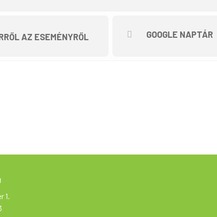
e nem kötelező. Mindenki saját felelősségére vesz részt a túrán. A t
ldbe! túrasorozat része, ami a Magyar Kerékpáros Turisztikai Szöve
GOOGLE NAPTÁR
RRŐL AZ ESEMÉNYRŐL
valósul meg.
g
r 1.
3