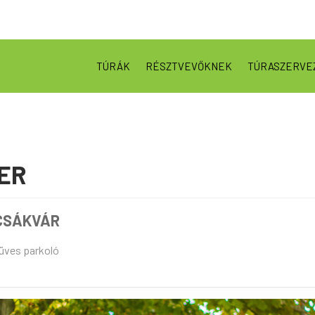
TÚRÁK
RÉSZTVEVŐKNEK
TÚRASZERVE
ER
 CSÁKVÁR
füves parkoló