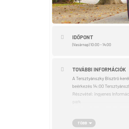
IDŐPONT
(Vasárnap) 10:00 - 14:00
TOVÁBBI INFORMÁCIÓK
A Tersztyánszky Bisztró keré
beérkezés 14:00 Tersztyánsz
Részvétel: ingyenes Informác
park
Az induláskor hideg ásványví
gyümölcs, szőlőcukor, magnéz
TÖBB
mindenki.