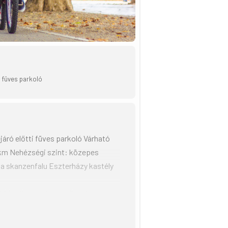
i füves parkoló
áró előtti füves parkoló Várható
 km Nehézségi szint: közepes
a skanzenfalu Eszterházy kastély
hideg limonádé, műzliszelet,
inom bográcsgulyásra vendégünk