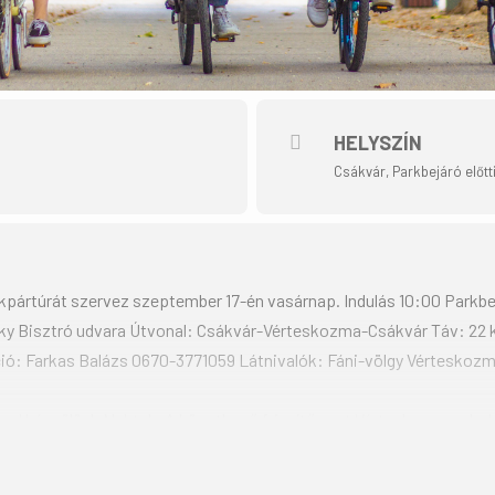
HELYSZÍN
Csákvár, Parkbejáró előtt
kpártúrát szervez szeptember 17-én vasárnap. Indulás 10:00 Parkbej
ky Bisztró udvara Útvonal: Csákvár-Vérteskozma-Csákvár Táv: 22
ió: Farkas Balázs 0670-3771059 Látnivalók: Fáni-völgy Vérteskozm
zzel készülünk Nektek. A következő frissítőpont Vérteskozma, ahol 
ium vár mindenkit. A beérkezés a Bisztró udvara ahol pedig egy f