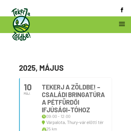
2025, MÁJUS
10
TEKERJ A ZÖLDBE! –
CSALÁDI BRINGATÚRA
MÁJ.
A PÉTFÜRDŐI
IFJÚSÁGI-TÓHOZ
09:00 - 12:00
Várpalota, Thury-vár előtti tér
25 km