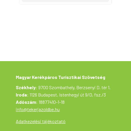
szükséges az alábbi űrlapon keresztül:
https://forms.gle/GfHocmCiZJX1WmWN8
A
kerékpártúra a Tekerj a Zöldbe! túrasorozat
része, ami a Magyar Kerékpáros Turisztikai
Szövetség szervezésében az Aktív
Magyarország támogatásával valósul meg.”
Magyar Kerékpáros Turisztikai Szövetség
Székhely
: 9700 Szombathely, Berzsenyi D. tér 1.
Iroda
: 1126 Budapest, Istenhegyi út 9/D, fsz./3
Adószám
: 18877410-1-18
info@tekerjazoldbe.hu
Adatkezelési tájékoztató