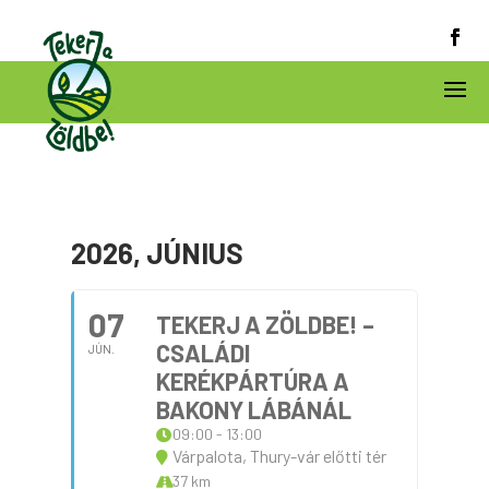
2026, JÚNIUS
07
TEKERJ A ZÖLDBE! –
CSALÁDI
JÚN.
KERÉKPÁRTÚRA A
BAKONY LÁBÁNÁL
09:00 - 13:00
Várpalota, Thury-vár előtti tér
37 km