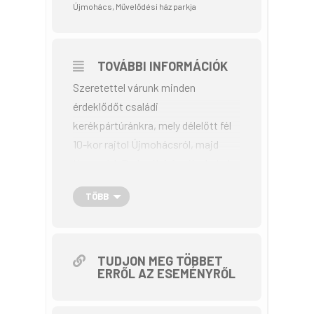
Újmohács, Művelődési ház parkja
TOVÁBBI INFORMÁCIÓK
Szeretettel várunk minden
érdeklődőt családi
kerékpártúránkra, mely délelőtt fél
10-kor rajtol Újmohácsról, majd
Homorúd, Budzsák irányába halad
Hercegszántó felé. Úticélunk a
TÖBB
hercegszántói Máriakert Kegyhely,
ahol megcsodálható a világ
második legnagyobb Szűz Mária
szobra, Rigó István pécsi
TUDJON MEG TÖBBET
ERRŐL AZ ESEMÉNYRŐL
szobrászművész alkotása. A
páratlan energetikával rendelkező