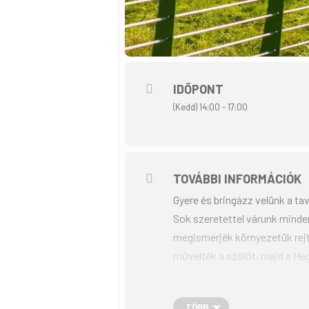
IDŐPONT
(Kedd) 14:00 - 17:00
TOVÁBBI INFORMÁCIÓK
Gyere és bringázz velünk a ta
Sok szeretettel várunk minden
megismerjék környezetük rejt
művelték a szőlőt, majd a He
Vasvár határában húzódó X-X
országos jelentőségű műeml
TÖBB