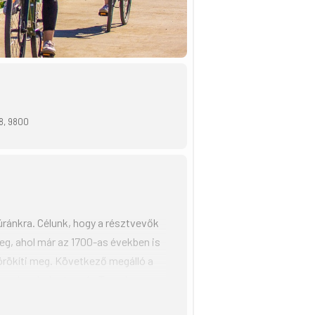
8, 9800
úránkra. Célunk, hogy a résztvevők
eg, ahol már az 1700-as években is
örökíti meg. Következő megálló a
Domonkos kolostora és Temploma,