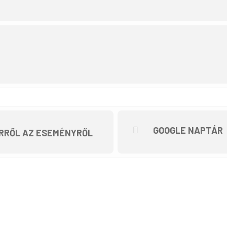
áz
GOOGLE NAPTÁR
RRŐL AZ ESEMÉNYRŐL
nkos Kolostor belépő: 1000.-/fő
öldbe! túrasorozat része, ami a Magyar Kerékpáros Turisztikai Szöv
valósul meg.”
sségére vesz részt. A túrázók biztonsága érdekében a programváltoz