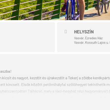
HELYSZÍN
Vasvár, Ezredes Ház
Vasvár, Kossuth Lajos u. 
vaszba!
 kicsit és nagyot, kezdőt és újrakezdőt a Tekerj a zöldbe kerékpárt
ett kincseit. Elsők között petőmihályfai szőlőhegyet tekinthetik m
gyhátszentpéteri Tájházat, mely a Vasi-hegyhát népi hagyományait 
I századi határvédelmi építmény rekonstruált szakasza és végül 
ék.