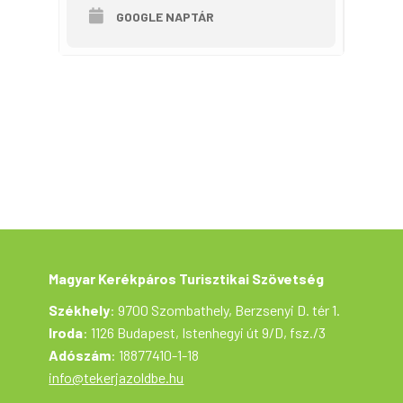
GOOGLE NAPTÁR
Magyar Kerékpáros Turisztikai Szövetség
Székhely
: 9700 Szombathely, Berzsenyi D. tér 1.
Iroda
: 1126 Budapest, Istenhegyi út 9/D, fsz./3
Adószám
: 18877410-1-18
info@tekerjazoldbe.hu