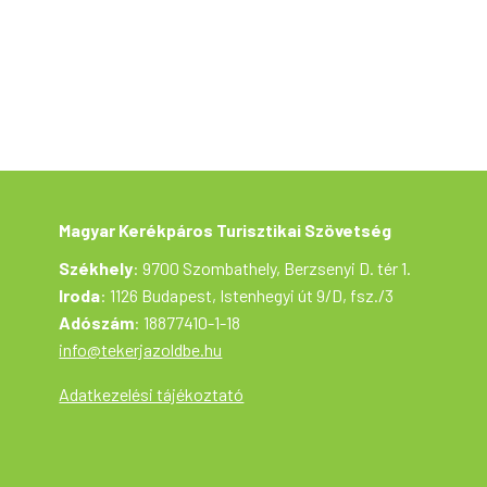
érdekében fenntartjuk! A túrán való
részvételi szándékot kérjük, hogy
előzetesen jelezzék az alábbi e-mail címen:
odorlaszlo63@gmail.com A kerékpártúra a
Tekerj a Zöldbe! túrasorozat része, ami a
Magyar Kerékpáros Turisztikai Szövetség
szervezésében az Aktív Magyarország
támogatásával valósul meg.
Magyar Kerékpáros Turisztikai Szövetség
Székhely
: 9700 Szombathely, Berzsenyi D. tér 1.
Iroda
: 1126 Budapest, Istenhegyi út 9/D, fsz./3
Adószám
: 18877410-1-18
info@tekerjazoldbe.hu
Adatkezelési tájékoztató