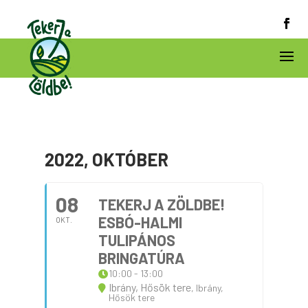
2022, OKTÓBER
08
TEKERJ A ZÖLDBE!
ESBÓ-HALMI
OKT.
TULIPÁNOS
BRINGATÚRA
10:00 - 13:00
Ibrány, Hősök tere
, Ibrány,
Hősök tere