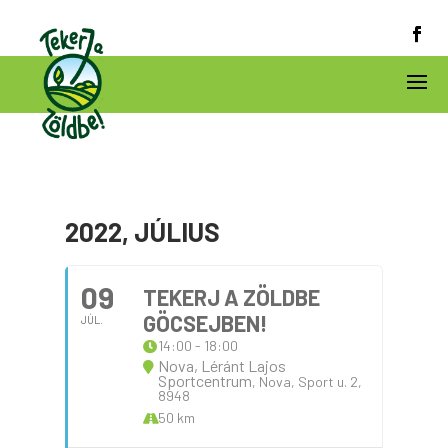
2022, JÚLIUS
09
TEKERJ A ZÖLDBE
GÖCSEJBEN!
JÚL.
14:00 - 18:00
Nova, Léránt Lajos
Sportcentrum
, Nova, Sport u. 2,
8948
50 km