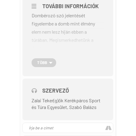
TOVÁBBI INFORMÁCIÓK
Dombérozó szó jelentését
figyelembe a domb mint élmény
elem nem lesz híján ebben a
túrában. Megismerkedhetünk a
Zalai-dombsággal, ami egyben a
Göcsejre is jellemző párhuzamos
TÖBB
dombhátakkal és völgyekkel.
Közepes nehézségű kerékpáros
SZERVEZŐ
túrának nézünk elébe, azonban a
Zalai Teker(g)ők Kerékpáros Sport
látnivalók feledtetik velünk a már
és Túra Egyesület, Szabó Balázs
mögöttünk tudott részeket. Utunk
során érintünk kilátót, ahonnan
megcsodálhatjuk túra szinte