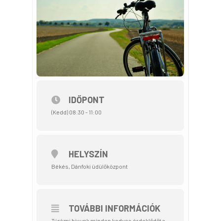
IDŐPONT
(Kedd) 08:30 - 11:00
HELYSZÍN
Békés, Dánfoki üdülőközpont
TOVÁBBI INFORMÁCIÓK
Túrázni hívunk minden kedves érdeklődőt a