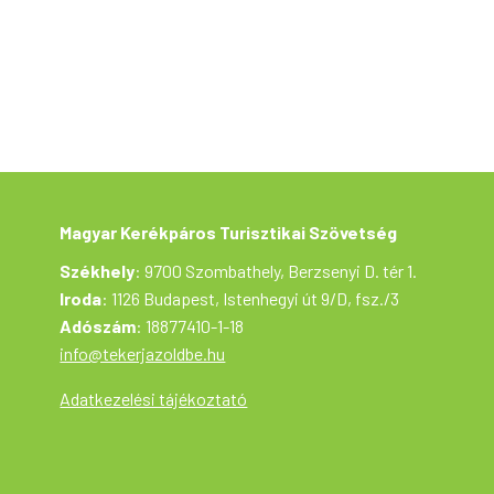
túra lebonyolítását túravezető segíti, aki
végig kíséri a csoport haladását és az
esetleges műszaki vagy egészségügyi
segítségnyújtást is biztosítja. – Az 1/1975. (II.
5.) KPM-BM együttes rendelet a közúti
közlekedés szabályairól szóló szabály
(KRESZ) betartása.
Magyar Kerékpáros Turisztikai Szövetség
Székhely
: 9700 Szombathely, Berzsenyi D. tér 1.
Iroda
: 1126 Budapest, Istenhegyi út 9/D, fsz./3
Adószám
: 18877410-1-18
info@tekerjazoldbe.hu
Adatkezelési tájékoztató