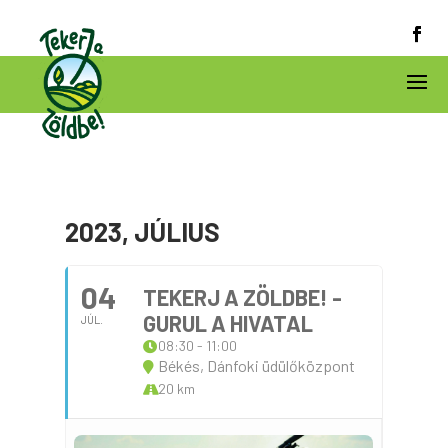
2023, JÚLIUS
04
TEKERJ A ZÖLDBE! -
GURUL A HIVATAL
JÚL.
08:30 - 11:00
Békés, Dánfoki üdülőközpont
20 km