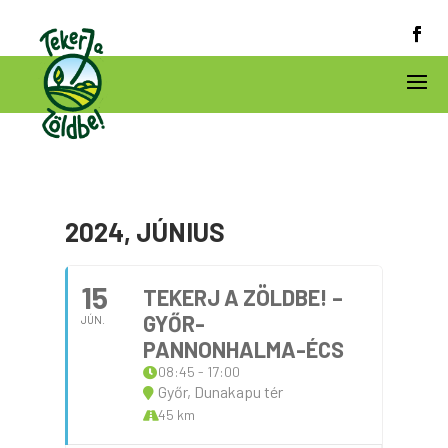
2024, JÚNIUS
15
TEKERJ A ZÖLDBE! –
GYŐR-
JÚN.
PANNONHALMA-ÉCS
08:45 - 17:00
Győr, Dunakapu tér
45 km