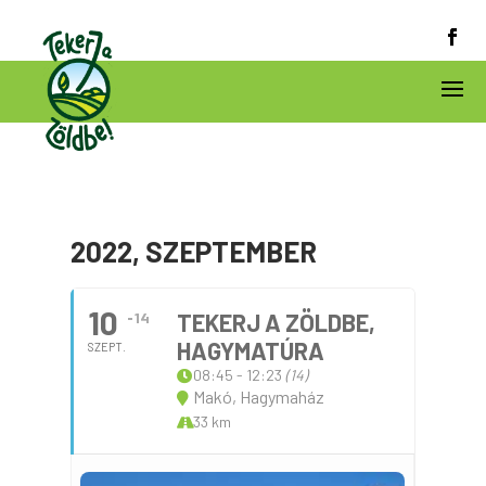
2022, SZEPTEMBER
10
14
TEKERJ A ZÖLDBE,
HAGYMATÚRA
SZEPT.
08:45 - 12:23
(14)
Makó, Hagymaház
33 km