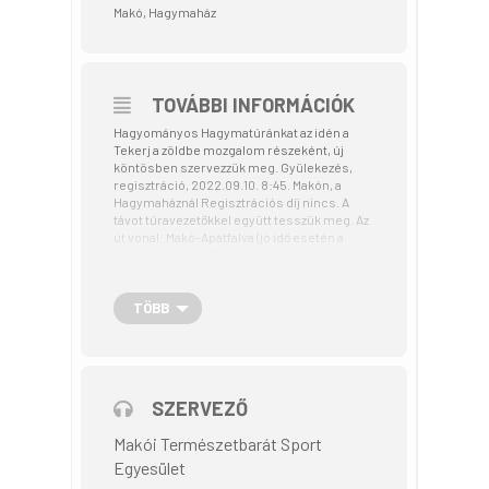
Makó, Hagymaház
TOVÁBBI INFORMÁCIÓK
Hagyományos Hagymatúránkat az idén a
Tekerj a zöldbe mozgalom részeként, új
köntösben szervezzük meg. Gyülekezés,
regisztráció, 2022.09.10. 8:45. Makón, a
Hagymaháznál Regisztrációs díj nincs. A
távot túravezetőkkel együtt tesszük meg. Az
út vonal: Makó-Apátfalva (jó idő esetén a
töltésen, esős időben a kerékpárúton. Kun
kereszt- Langó-kápolna, Csanádpalotai út,
vissza Makóra. A résztvevők utólagosan
kapnak névre szóló emléklapot az email
TÖBB
címükre, ezért azt a regisztrációnál meg kell
adni. A távolság 35 km, kerékpár utánfutóval
is teljesíthető. Időtartama kb 3 óra.
Láthatósági mellény ajánlott!
SZERVEZŐ
Makói Természetbarát Sport
Egyesület