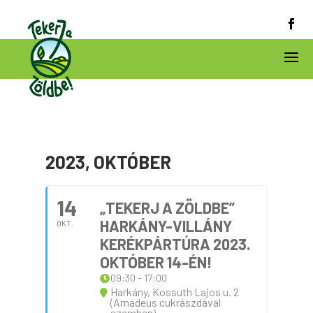
2023, OKTÓBER
14
„TEKERJ A ZÖLDBE”
HARKÁNY-VILLÁNY
OKT.
KERÉKPÁRTÚRA 2023.
OKTÓBER 14-ÉN!
09:30 - 17:00
Harkány, Kossuth Lajos u. 2
(Amadeus cukrászdával
szemben)