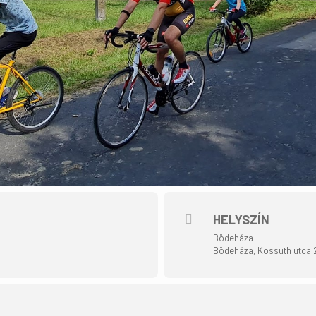
HELYSZÍN
Bödeháza
Bödeháza, Kossuth utca 