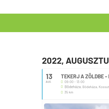
2022, AUGUSZT
13
TEKERJ A ZÖLDBE -
09:00 - 13:00
AUG.
Bödeháza
, Bödeháza, Kossu
35 km