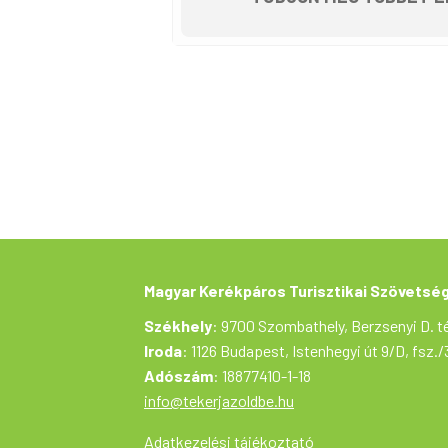
Magyar Kerékpáros Turisztikai Szövetsé
Székhely
: 9700 Szombathely, Berzsenyi D. té
Iroda
: 1126 Budapest, Istenhegyi út 9/D, fsz./
Adószám
: 18877410-1-18
info@tekerjazoldbe.hu
Adatkezelési tájékoztató