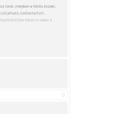
ros túrát, melyben a Hetés északi,
 jól járható, karbantartott,
henőnél körbe tekeri-e valaki a
lői felügyelettel vehetnek részt a
l.
zd be ezt az egész napot, mert
tolhat hetési kerek perecet! A
tség szervezésében az Aktív