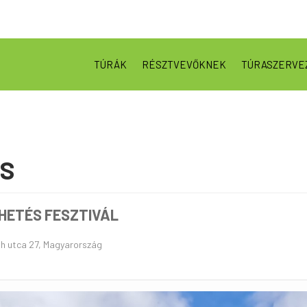
TÚRÁK
RÉSZTVEVŐKNEK
TÚRASZERVE
US
 HETÉS FESZTIVÁL
th utca 27, Magyarország