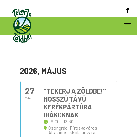
2026, MÁJUS
27
"TEKERJ A ZÖLDBE!"
HOSSZÚ TÁVÚ
MÁJ.
KERÉKPÁRTÚRA
DIÁKOKNAK
09:00 - 12:30
Csongrád, Piroskavárosi
Általános Iskola udvara