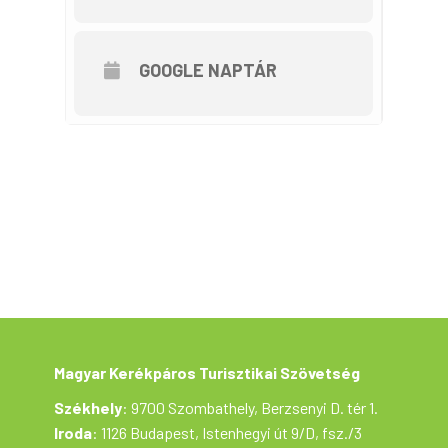
GOOGLE NAPTÁR
Magyar Kerékpáros Turisztikai Szövetség
Székhely
: 9700 Szombathely, Berzsenyi D. tér 1.
Iroda
: 1126 Budapest, Istenhegyi út 9/D, fsz./3