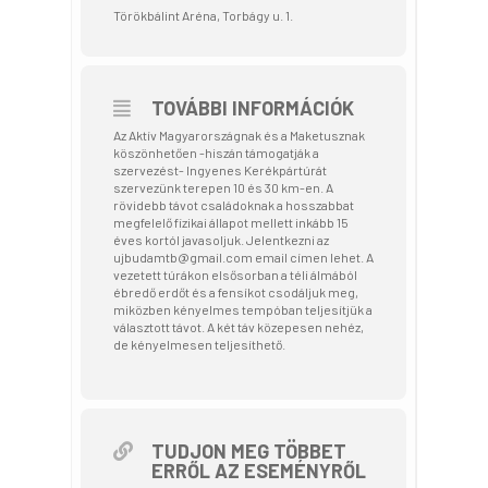
Törökbálint Aréna, Torbágy u. 1.
TOVÁBBI INFORMÁCIÓK
Az Aktív Magyarországnak és a Maketusznak
köszönhetően -hiszán támogatják a
szervezést- Ingyenes Kerékpártúrát
szervezünk terepen 10 és 30 km-en. A
rövidebb távot családoknak a hosszabbat
megfelelő fizikai állapot mellett inkább 15
éves kortól javasoljuk. Jelentkezni az
ujbudamtb@gmail.com email címen lehet. A
vezetett túrákon elsősorban a téli álmából
ébredő erdőt és a fensíkot csodáljuk meg,
miközben kényelmes tempóban teljesítjük a
választott távot. A két táv közepesen nehéz,
de kényelmesen teljesíthető.
TUDJON MEG TÖBBET
ERRŐL AZ ESEMÉNYRŐL