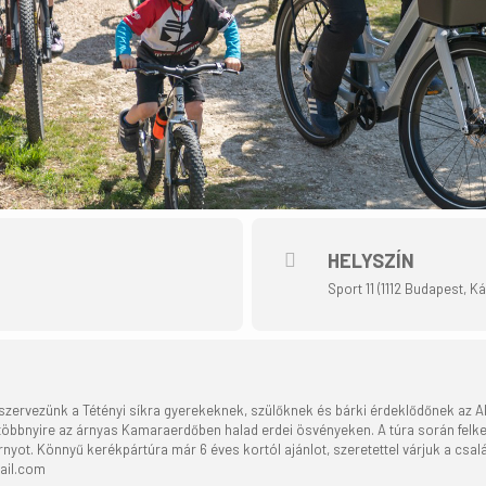
HELYSZÍN
Sport 11 (1112 Budapest, Kán
 szervezünk a Tétényi síkra gyerekeknek, szülőknek és bárki érdeklődőnek az 
öbbnyire az árnyas Kamaraerdőben halad erdei ösvényeken. A túra során felke
rnyot. Könnyű kerékpártúra már 6 éves kortól ajánlot, szeretettel várjuk a csal
ail.com