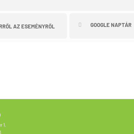
GOOGLE NAPTÁR
RRŐL AZ ESEMÉNYRŐL
g
r 1.
3