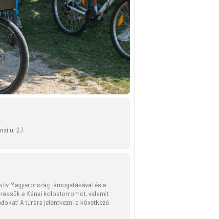
ai u. 2.)
Aktív Magyarország támogatásával és a
ressük a Kánai kolostorromot, valamit
ádokat! A túrára jelentkezni a következő