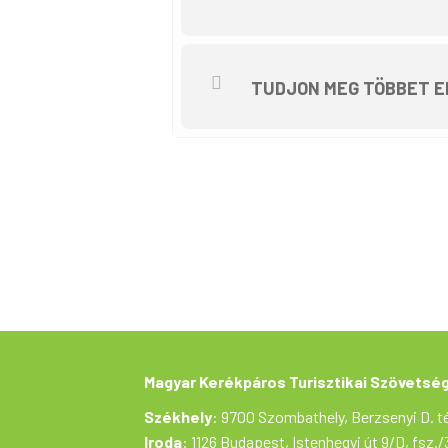
TUDJON MEG TÖBBET E
Magyar Kerékpáros Turisztikai Szövetsé
Székhely
: 9700 Szombathely, Berzsenyi D. té
Iroda
: 1126 Budapest, Istenhegyi út 9/D, fsz./