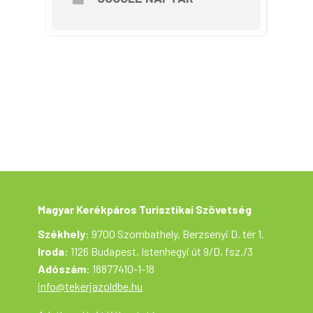
Magyar Kerékpáros Turisztikai Szövetség
Székhely
: 9700 Szombathely, Berzsenyi D. tér 1.
Iroda
: 1126 Budapest, Istenhegyi út 9/D, fsz./3
Adószám
: 18877410-1-18
info@tekerjazoldbe.hu