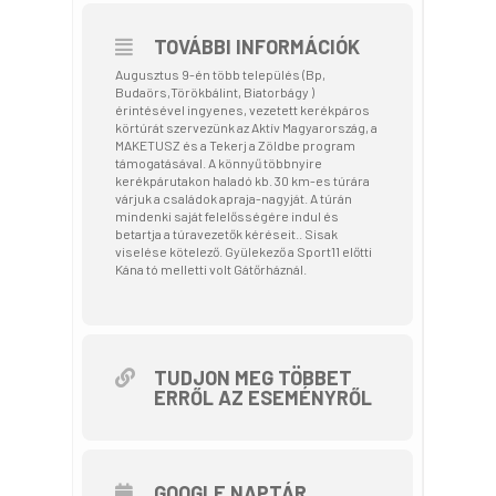
TOVÁBBI INFORMÁCIÓK
Augusztus 9-én több település (Bp,
Budaörs,Törökbálint, Biatorbágy )
érintésével ingyenes, vezetett kerékpáros
körtúrát szervezünk az Aktív Magyarország, a
MAKETUSZ és a Tekerj a Zöldbe program
támogatásával. A könnyű többnyire
kerékpárutakon haladó kb. 30 km-es túrára
várjuk a családok apraja-nagyját. A túrán
mindenki saját felelősségére indul és
betartja a túravezetők kéréseit.. Sisak
viselése kötelező. Gyülekező a Sport11 előtti
Kána tó melletti volt Gátőrháznál.
TUDJON MEG TÖBBET
ERRŐL AZ ESEMÉNYRŐL
GOOGLE NAPTÁR