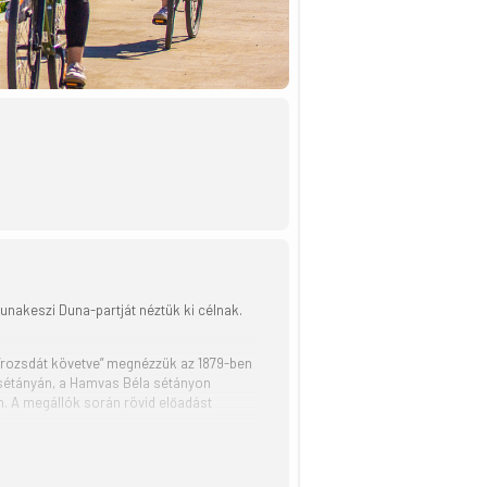
Dunakeszi Duna-partját néztük ki célnak.
 “rozsdát követve” megnézzük az 1879-ben
 sétányán, a Hamvas Béla sétányon
n. A megállók során rövid előadást
kerékpárúton gurulunk Dunakesziig.