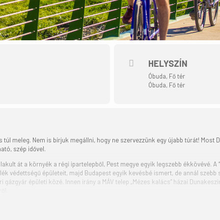
HELYSZÍN
Óbuda, Fő tér
Óbuda, Fő tér
cs túl meleg. Nem is bírjuk megállni, hogy ne szervezzünk egy újabb túrát! Most 
ató, szép idővel.
akult át a környék a régi ipartelepből, Pest megye egyik legszebb ékkövévé. A
k védettségű épületeit, majd Budapest egyik kevésbé ismert, de annál szebb
 gázgyár épületi közé. Innen irány a MÁV telep „Mézes kalács” házai Dunakeszi
ről.
tekerünk Budakalászra, majd a Megyeri-hídon át a tavaly nyáron felavatott új 