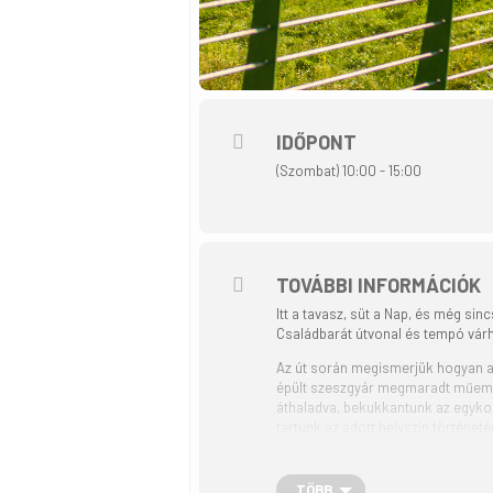
IDŐPONT
(Szombat) 10:00 - 15:00
TOVÁBBI INFORMÁCIÓK
Itt a tavasz, süt a Nap, és még sin
Családbarát útvonal és tempó várh
Az út során megismerjük hogyan al
épült szeszgyár megmaradt műemlé
áthaladva, bekukkantunk az egykori
tartunk az adott helyszín történeté
Találkozunk a Fő téren, ahonnan el
TÖBB