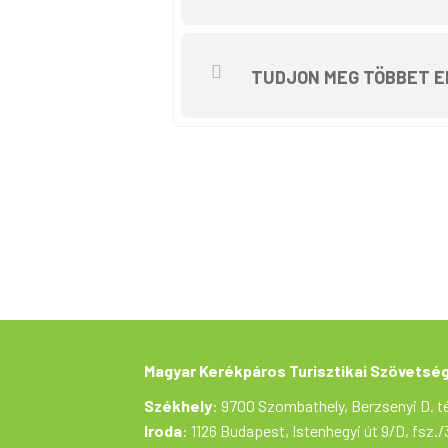
függetlenül. Az útvonal végig 
Edelényi kastély lesz, de jele
Túra időpontja: 2023. szeptem
TUDJON MEG TÖBBET E
megrendezésre.
Útvonal oda: Szentpéteri kapu
Borsodszirák – Edelény. Útvo
Edelény – Borsodszirák – Bol
Táv: 48 km, szintemelkedés: 8
pihenőkkel, cukrászdával 5-6 
defekt javító készlet. Ajánlo
Nagyobb pihenőt az oda vezet
megnézhesse a kedves közönsé
készüljenek. Miután a kastéll
amennyiben egy süteményt is f
Magyar Kerékpáros Turisztikai Szövetsé
Minden útközbeni program opci
Székhely
: 9700 Szombathely, Berzsenyi D. té
szervezőnek, és a legközeleb
Iroda
: 1126 Budapest, Istenhegyi út 9/D, fsz./
A túrát a VeloRunCoffee Sport