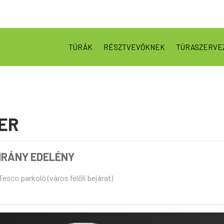
TÚRÁK
RÉSZTVEVŐKNEK
TÚRASZERVE
ER
 IRÁNY EDELÉNY
esco parkoló (város felőli bejárat)