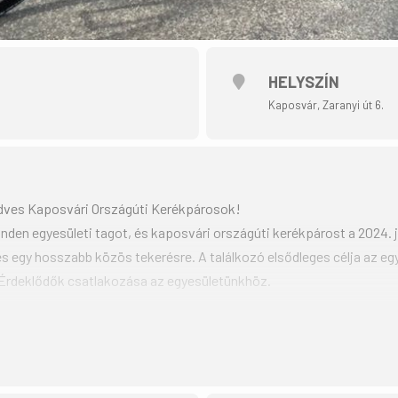
HELYSZÍN
Kaposvár, Zaranyi út 6.
dves Kaposvári Országúti Kerékpárosok!
nden egyesületi tagot, és kaposvári országúti kerékpárost a 2024.
s egy hosszabb közös tekerésre. A találkozó elsődleges célja az egye
. Érdeklődők csatlakozása az egyesületünkhöz.
 székhelyén, Kaposvár, Zaranyi út 6.
 Klub aktuális beszámolók