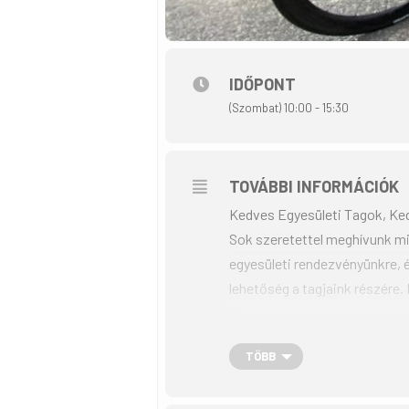
IDŐPONT
(Szombat) 10:00 - 15:30
TOVÁBBI INFORMÁCIÓK
Kedves Egyesületi Tagok, Ke
Sok szeretettel meghívunk mi
egyesületi rendezvényünkre, é
lehetőség a tagjaink részére
Program:
• 10.00 találkozó az egyesület
TÖBB
• 10.10 Kaposvári Kerékpáros
• 10.30 tervezett indulás