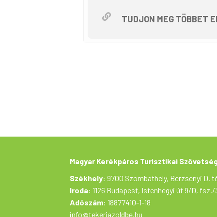
• 12.30 várható érkezés Chate
• 13.30 indulás vissza
TUDJON MEG TÖBBET E
• 15.30 várható visszaérkezé
A megadott időpontoktól az i
Az egyesület székhelyéről köz
kicsit hullámos, kisebb emelk
Az indulásig kényelmesen le t
10.30 körül indulunk a Chatea
szeretnénk tekerni. Ennek a 
A várható tempó 28-30km/h, a
Várhatóan 12.30-kor érkezünk 
tudtok beszélgetni.
Előreláthatóan 13.30 körül vi
Magyar Kerékpáros Turisztikai Szövetsé
körül érünk vissza.
Székhely
: 9700 Szombathely, Berzsenyi D. té
A részvétel azon egyesületi t
Iroda
: 1126 Budapest, Istenhegyi út 9/D, fsz./
A részvételi szándékod előre j
Adószám
: 18877410-1-18
ellátást biztosítanunk.
info@tekerjazoldbe.hu