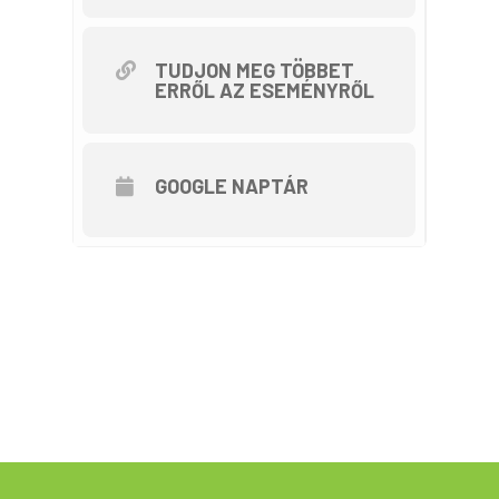
Szent Ilona és Szent Margit
kápolnát. Majdnem a ,,hegy” feléig
tekerünk fel, így kb. 200 méteres
TUDJON MEG TÖBBET
ERRŐL AZ ESEMÉNYRŐL
szintkülönbséget kell teljesítenünk.
Lesznek kavicsos, földes hegyi
utak. Bukósisak használata
GOOGLE NAPTÁR
ajánlott, továbbá jó fékek és a váltó
helyes használata elengedhetetlen.
Tartunk pihenőket, kényelmes
tempóban, egyes szakaszoknál
akár tolva is haladhatunk.
A túra ingyenes, ivóvízről és
szendvicsről mindenki saját maga
gondoskodjon.
A részvételi szándék jelzését
személyesen vagy üzenetben
várjuk, valamint egyéb kérdésekkel