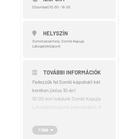
(Szombat) 10:00 - 16:00
HELYSZÍN
Somlóvásárhely, Somló Kapuja
Látogatóközpont
TOVÁBBI INFORMÁCIÓK
Fedezzük fel Somló kápolnáit két
keréken június 10-én!
10:00-kor indulunk Somló Kapuja
Látogatóközpont parkolójából. A
20 km-es bringatúra során
megkerülve a Somlót érintjük a hegy
TÖBB
három kápolnáját: Szent Márton,