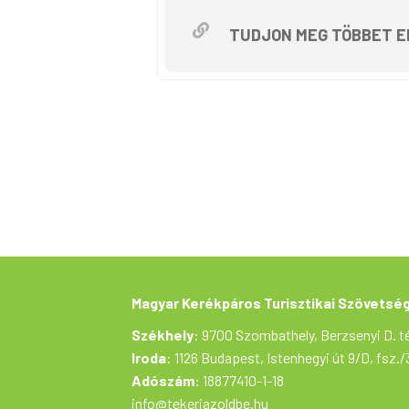
a város közlekedésének:
Figyeljenek Ránk!
TUDJON MEG TÖBBET E
Kérünk mindenkit, hogy városi közl
Helyszín: OSP – Olimpiai Sportpark
Gyülekező: 10.00 tól
Indulás: 10:45
Kb 28 km tekerünk, biztosított útv
A túrán mindenki saját felelősségé
A túrán megfelelő műszaki állapotú
A túrán részt vevő minden személy
kapcsolódó regisztrációban szere
A program változtatás jogát a szer
A regisztrálók ajándék pólót kapn
Regisztrálni itt lehet:
Magyar Kerékpáros Turisztikai Szövetsé
https://forms.gle/6r8bpBaGQT7hY
Székhely
: 9700 Szombathely, Berzsenyi D. té
Iroda
: 1126 Budapest, Istenhegyi út 9/D, fsz./
Adószám
: 18877410-1-18
info@tekerjazoldbe.hu