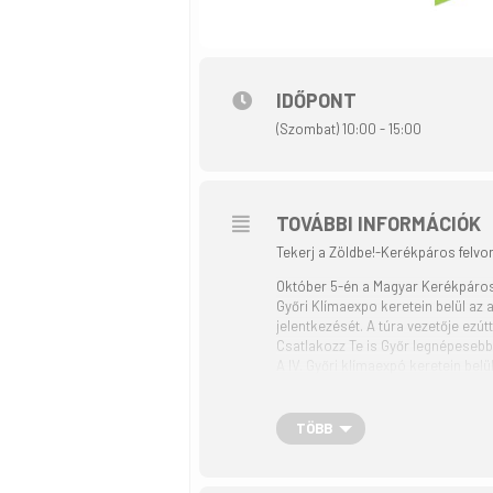
IDŐPONT
(Szombat) 10:00 - 15:00
TOVÁBBI INFORMÁCIÓK
Tekerj a Zöldbe!-Kerékpáros felvon
Október 5-én a Magyar Kerékpáros
Győri Klímaexpo keretein belül az 
jelentkezését. A túra vezetője ez
Csatlakozz Te is Győr legnépeseb
A IV. Győri klímaexpó keretein be
környezetvédelmi szempontból is 
A lezárt útvonalakon a Szent Istvá
épülete mellett,összesen 4 hídon 
TÖBB
állomás. Ezután a Két fürdő követ
Sportparkhoz ahol mindenki megtek
Mutassuk meg, hogy mennyien jövün