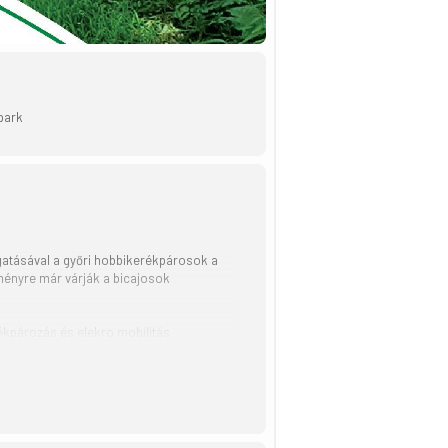
park
gatásával a győri hobbikerékpárosok a
eményre már várják a bicajosok
ékpározás és elekro mobilitás
Eltekerünk a Győri Zsinagóga gyönyörű
Élménypark és Gyógyfürdő a következő
ns épülete. Ezután érkezünk az Olimpiai
kerékpárosok és rolleresek fontos részei