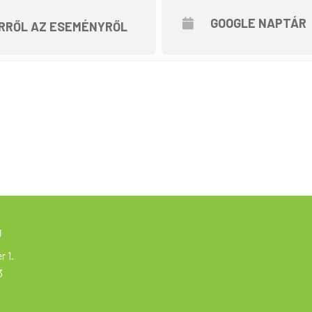
GOOGLE NAPTÁR
RRŐL AZ ESEMÉNYRŐL
ekedésre alkalmas állapotú kerékpárral érkezzen, illetve láthatósági mellény és
onalon.
re vehet részt! A KRESZ szabályainak betartása kötelező.
 kerékpárral lehet részt venni.
 hozzájárul ahhoz, hogy a túrán készülő fotó- és videófelvételek nyilvános fó
plő személyes adatokat a törvényeknek megfelelően kezeljük (GDPR).
vező fenntartja,de időben tájékoztatást ad róla.
ak!
g
oTKA
r 1.
3