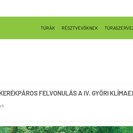
TÚRÁK
RÉSZTVEVŐKNEK
TÚRASZERVE
 KERÉKPÁROS FELVONULÁS A IV. GYŐRI KLÍMA
ark