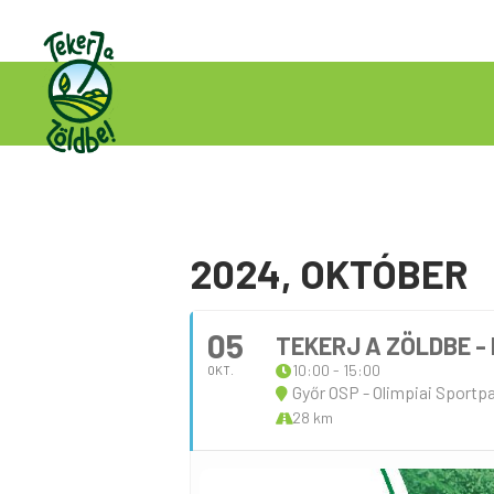
2024, OKTÓBER
05
TEKERJ A ZÖLDBE -
10:00 - 15:00
OKT.
Győr OSP - Olimpiai Sportp
28 km