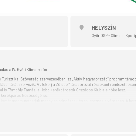
HELYSZÍN
Győr OSP - Olimpiai Sport
ulás a IV. Győri Klímaexpón
 Turisztikai Szövetség szervezésében, az „Aktív Magyarország” program támo
alábbi túrát szervezik. A „Tekerj a Zöldbe!” túrasorozat részeként rendezett es
úttal is Tömböly Tamás, a Hobbikerékpárosok Országos Klubja elnöke lesz.
b kerékpáros közösségéhez.
lül ismét megmutathatjuk mennyien bringáznak és rollereznek a városban. A ker
fontos tényező.
n úton is végigtekerünk majd a városháza előtt aki bírja annak bringaemelés. 
megyünk át a városban. A Széchenyi István Egyetem érintése után az RQ Vízi 
kezik először a Magyar Vilmos Uszoda majd pedig az Aqua Sportközpont impozá
intheti a Klímaexpo kiállítását.
k össze hogy felkeltsük a többi közlekedő figyelmét. A győri és környékbeli 