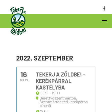
2022, SZEPTEMBER
16
TEKERJ A ZÖLDBE! -
KERÉKPÁRRAL
SZEPT.
KASTÉLYBA
08:30 - 13:00
Berettyószentmárton,
Szentmárton téri kerékpáros
pihenő
32 km