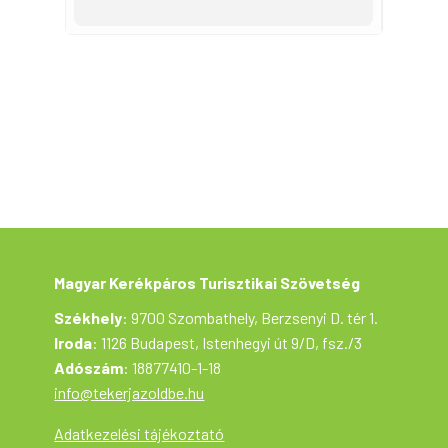
Egyesület
Túravezetők
: Nagy Andrea,
Balogh Tamás: +36 20/240-9280 A részvétel
díjmentes. A túra biztonságos lebonyolítása
érdekében a programváltozás jogát
fenntartjuk. A kerékpártúra a Tekerj a Zöldbe!
túrasorozat része, ami a Magyar Kerékpáros
Turisztikai Szövetség szervezésében az
Aktív- és Ökoturisztikai Fejlesztési Központ
támogatásával valósul meg.
Magyar Kerékpáros Turisztikai Szövetség
Székhely
: 9700 Szombathely, Berzsenyi D. tér 1.
Iroda
: 1126 Budapest, Istenhegyi út 9/D, fsz./3
Adószám
: 18877410-1-18
info@tekerjazoldbe.hu
Adatkezelési tájékoztató