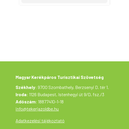
fáradozást. A túrát már több alkalommal
teljesítették családok korábban. A
kerékpártúra a Tekerj a Zöldbe! túrasorozat
része, ami a Magyar Kerékpáros Turisztikai
Szövetség szervezésében az Aktív
Magyarország támogatásával valósul meg.
Magyar Kerékpáros Turisztikai Szövetség
Székhely
: 9700 Szombathely, Berzsenyi D. tér 1.
Iroda
: 1126 Budapest, Istenhegyi út 9/D, fsz./3
Adószám
: 18877410-1-18
info@tekerjazoldbe.hu
Adatkezelési tájékoztató