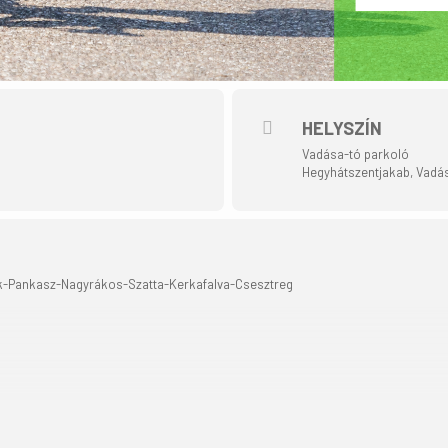
HELYSZÍN
Vadása-tó parkoló
Hegyhátszentjakab, Vadás
ák-Pankasz-Nagyrákos-Szatta-Kerkafalva-Csesztreg
ömében alacsony forgalmú közutakon halad.