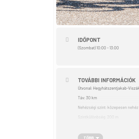
IDŐPONT
(Szombat) 10:00 - 13:00
TOVÁBBI INFORMÁCIÓK
Útvonal: Hegyhátszentjakab-Visz
Táv: 30 km
Nehézségi szint: közepesen nehéz
Szintkülönbség: 200 m
Az emelkedőkkel tarkított túra z
Látnivalók:
TÖBB