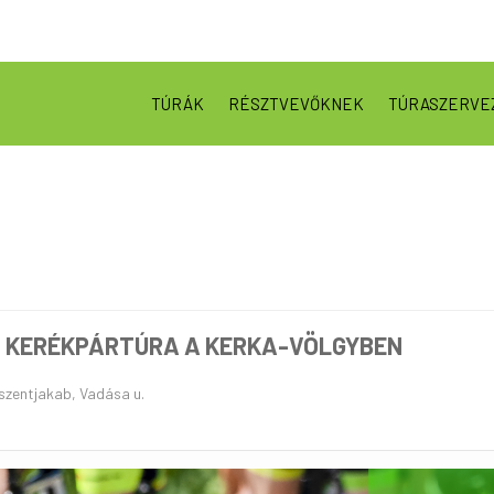
TÚRÁK
RÉSZTVEVŐKNEK
TÚRASZERVE
 - KERÉKPÁRTÚRA A KERKA-VÖLGYBEN
szentjakab, Vadása u.