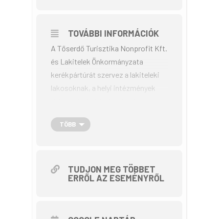
TOVÁBBI INFORMÁCIÓK
A Tőserdő Turisztika Nonprofit Kft.
és Lakitelek Önkormányzata
kerékpártúrát szervez a lakiteleki
lakosoknak, a helyi intézmények
dolgozóinak, iskolásoknak és
mindazoknak, akik kerékpározni a
TÖBB
Lakitelekre érkeznek. A falunapok
megnyitóját követően indul a
kerékpártúra.
Célunk csatlakozni az európai
TUDJON MEG TÖBBET
ERRŐL AZ ESEMÉNYRŐL
autómentes napi
demonstrációhoz, ahol felhívjuk az
emberek figyelmét a kerékpáros