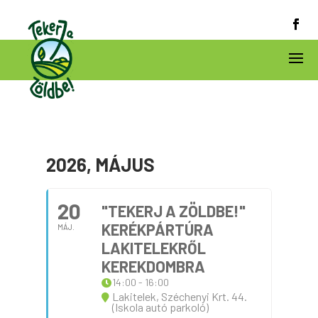
2026, MÁJUS
20
"TEKERJ A ZÖLDBE!"
KERÉKPÁRTÚRA
MÁJ.
LAKITELEKRŐL
KEREKDOMBRA
14:00 - 16:00
Lakitelek, Széchenyi Krt. 44.
(Iskola autó parkoló)