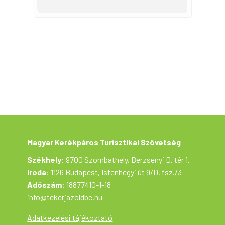
A kerékpártúra teljes programja
térítésmentes.
Sportruházat és a kerékpáros sisak nem
kötelező, de javasoljuk mindenkinek. A
szervezők biztosítanak láthatósági mellényt.
A túrán mindenki saját felelősségre vesz
részt. A program része az országos „Tekerj a
Zöldbe!” kerékpártúra programnak, melyet a
Magyar Kerékpáros Turisztikai Szövetség és
az Aktív Magyarország támogatásával valósul
meg.
Magyar Kerékpáros Turisztikai Szövetség
Székhely
: 9700 Szombathely, Berzsenyi D. tér 1.
Iroda
: 1126 Budapest, Istenhegyi út 9/D, fsz./3
Adószám
: 18877410-1-18
info@tekerjazoldbe.hu
Adatkezelési tájékoztató