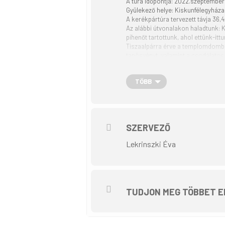
A túra időpontja: 2022.szeptember 
Gyülekező helye: Kiskunfélegyháza, P
A kerékpártúra tervezett távja 36,
Az alábbi útvonalakon haladtunk: 
pihenőt tartottunk, ahol ettünk-it
Tiszaalpárra érve a templomdombon
tanösvényt, valamint a csodálatos
sajnos zárva volt. Két történész t
természeti környezet tiszaalpári 
TÖBB
csapatban, új ismeretségekkel mily
szabadidőnket.
SZERVEZŐ
Lekrinszki Éva
TUDJON MEG TÖBBET E