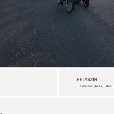
HELYSZÍN
Kiskunfélegyháza, Petőfi u