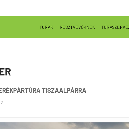
TÚRÁK
RÉSZTVEVŐKNEK
TÚRASZERVE
ER
KERÉKPÁRTÚRA TISZAALPÁRRA
 2.