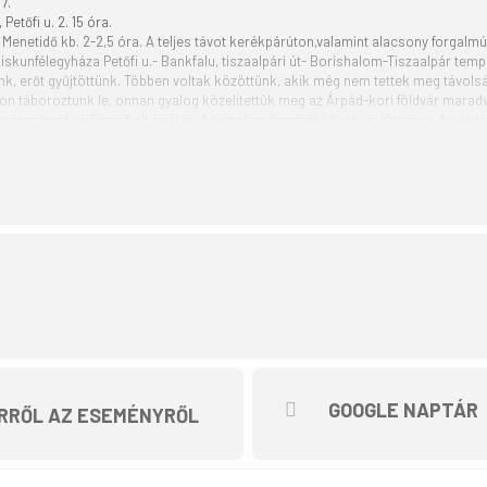
7.
etőfi u. 2. 15 óra.
4 Menetidő kb. 2-2,5 óra. A teljes távot kerékpárúton,valamint alacsony forgal
Kiskunfélegyháza Petőfi u.- Bankfalu, tiszaalpári út- Borishalom-Tiszaalpár te
tunk, erőt gyűjtöttünk. Többen voltak közöttünk, akik még nem tettek meg távols
 táboroztunk le, onnan gyalog közelítettük meg az Árpád-kori földvár maradvá
 panorámát- a Tisza holt ágát is. A templomdomb ékkövét- a Jótanács Anyja t
úrázónk készült törtélemi érdekességekkel, mindenki kiváncsian hallgatta őket. 
látnivalóin túl, a kerékpáros közlekedés/kerékpáros túrázás/ bemutatása, meg
en jó a hangulat. Mennyi alternativa lehetséges, hogy aktív, gazdag programokk
GOOGLE NAPTÁR
RRŐL AZ ESEMÉNYRŐL