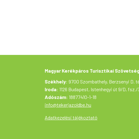
Magyar Kerékpáros Turisztikai Szövetsé
Székhely
: 9700 Szombathely, Berzsenyi D. té
Iroda
: 1126 Budapest, Istenhegyi út 9/D, fsz./
Adószám
: 18877410-1-18
info@tekerjazoldbe.hu
Adatkezelési tájékoztató