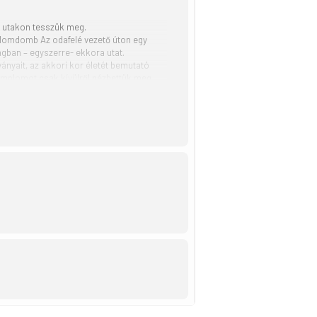
mú utakon tesszük meg.
mplomdomb Az odafelé vezető úton egy
ágban – egyszerre- ekkora utat.
nyait, az akkori kor életét bemutató
emplomot csak kívülről nézhettük meg,
A túránk fontos elemei a történeti-
szerettetése, annak megélése, hogy
al, látnivalókkal tölthessük el