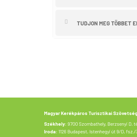
Magyarország támogatásával való
TUDJON MEG TÖBBET E
Magyar Kerékpáros Turisztikai Szövetsé
Székhely
: 9700 Szombathely, Berzsenyi D. té
Iroda
: 1126 Budapest, Istenhegyi út 9/D, fsz./