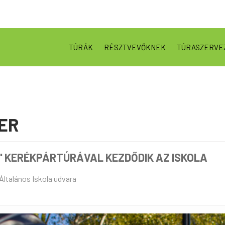
TÚRÁK
RÉSZTVEVŐKNEK
TÚRASZERVE
ER
" KERÉKPÁRTÚRÁVAL KEZDŐDIK AZ ISKOLA
ltalános Iskola udvara