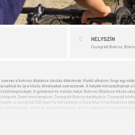
HELYSZÍN
Csongrád-Bokros, Bokrosi
 szervez a bokrosi általános iskolás diákoknak. Kiváló alkalom, hogy egy vid
társaikkal és újra közös élményeket szerezzenek. A helyiek kimozdulhatnak a
i különlegességet. A gyülekező és indulás helye: Bokrosi Általános Iskola udvar
u központ, Szent Imre templom, Csongrád-Bokros kerékpárút, Csongrád körforg
ivalók: a csongrádi 200 éves Fa-híd valamint a Tisza folyó A kerékpártúra teljes
cs saját bringája, annak az egyesület biztosít, amit a gyülekező helyszínén tud
ik. Frissítőállomást biztosítanak a szervezők, ahol gyümölcs és ásványvíz vár
ntes. Mindenki saját felelősségére vesz részt, betartva a közlekedési szabályok
tó segíti, mely szállítja a csomagokat és defekt és bármilyen probléma esetén
anak. A programváltoztatás jogát fenntartjuk, eső esetén későbbi időpontra ha
rj a zöldbe!” országos kerékpáros program szervezésében a Magyar Kerékpáros