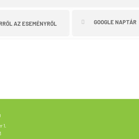
sul meg.
GOOGLE NAPTÁR
RRŐL AZ ESEMÉNYRŐL
g
r 1.
3