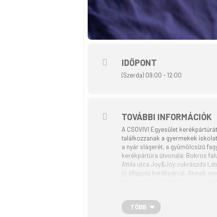
IDŐPONT
(Szerda) 09:00 - 12:00
TOVÁBBI INFORMÁCIÓK
A CSOVIVI Egyesület kerékpártúrát
találkozzanak a gyermekek iskola
a nyár slágerét, a gyümölcsízű fagy
kerékpártúra útvonala: Bokros fal
Attila utca Joy&Joy cukrászda Látn
jó állapotú kerékpárral. Akinek nin
túravezető és kísérő tanárok vezet
rendezvényen a részvétel térítésme
kerékpártúrázó csoportot kísérőau
TÖBB
mellényt mindenki számára biztosít
szabadidősport programja a „Teke