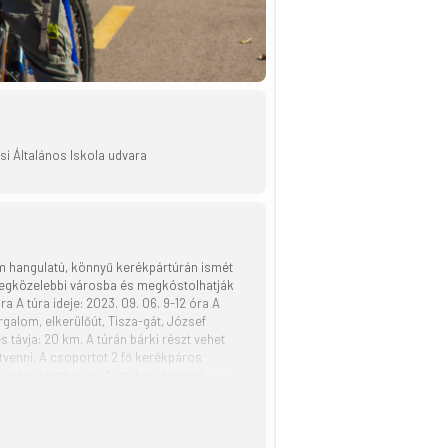
 Általános Iskola udvara
ám hangulatú, könnyű kerékpártúrán ismét
 legközelebbi városba és megkóstolhatják
a A túra ideje: 2023. 09. 06. 9-12 óra A
alom, elkerülőút, Tisza-gát, József
 távja: 20 km. A túrán bárki részt vehet
 átvenni. A csoportot 2 fő kerékpáros
 minden résztvevőt. A szabadidősport
at és a túravezető javaslatait. A
 megoldást nyújt. A szervezők láthatósági
lasztható az indulás. A diákok
 Turisztikai Szövetség és az Aktív