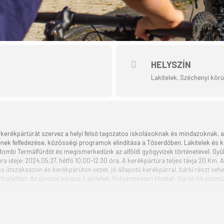
HELYSZÍN
Lakitelek, Széchenyi körú
t. kerékpártúrát szervez a helyi felső tagozatos iskolásoknak és mindazoknak,
nek felfedezése, közösségi programok elindítása a Tőserdőben. Lakitelek és
ombi Termálfürdőt és megismerkedünk az alföldi gyógyvizek történetével. Gyüle
ra ideje: 2024.05.27. hétfő 10.00-12.30 óra. A kerékpártúra teljes távja 20 Km
s útszakaszon és kerékpárúton vezet, jó állapotú kerékpárral, bárki részt vehe
thaladást. Az útvonal leírása: Lakitelek, Polgármesteri Hivatal- Ugi út-44.szá
ő A kerékpártúra típusa: vonaltúra Frissítőállomást biztosítunk, ahol vizet é
éves korig. A kerékpártúra teljes program részvételi díja: 2000 Ft/fő. 16 év ala
erékpáros sisak nem kötelező. A szervezők mindenki számára biztosítanak látha
ezető vezeti. Akinek nincs kerékpárja, annak a szervezők kerékpárbérlési lehe
rogramváltoztatás jogát fenntartjuk. A program része az országos „Tekerj a zöl