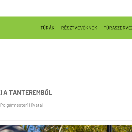
TÚRÁK
RÉSZTVEVŐKNEK
TÚRASZERVE
KI A TANTEREMBŐL
 Polgármesteri Hivatal