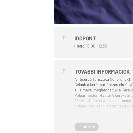
IDŐPONT
(Hétfő) 10:00 - 12:30
TOVÁBBI INFORMÁCIÓK
A Tőserdő Turisztika Nonprofit Kf
Célunk a kerékpártúrázás élményé
alkalmával meglátogatjuk a Kerekd
Polgármesteri Hivatal A kerékpártú
45perc. A túra útvonala biztonságo
polgárőrség segíti a biztonságos á
kerékpárút- Kerekdombi Termálfürd
résztvevők kora: 9 éves kortól 99 
Sportruházat, sapka javasolt, a k
TÖBB
kísérőtanárok és kerékpáros túrav
saját felelősségre vesz részt, a p