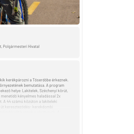
t, Polgármesteri Hivatal
 akik kerékpározni a Tőserdőbe érkeznek.
 környezetének bemutatása. A program
kező helye: Lakitelek, Széchenyi körút,
. A menetidő kényelmes haladással 2x
t. A 44 számú közúton a lakiteleki
mú út kereszteződés- kerekdombi
s gyümölcsöt kapnak a résztvevők. A
tti gyermeknek térítésmentes.
tósági mellényt. a kerékpártúrát
tőséget biztosítanak. A túrán mindenki
dbe!” kerékpártúra programnak, melyet a