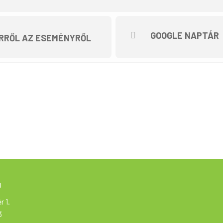
övetség és az Aktív Magyarország támogat.
GOOGLE NAPTÁR
RRŐL AZ ESEMÉNYRŐL
g
r 1.
3