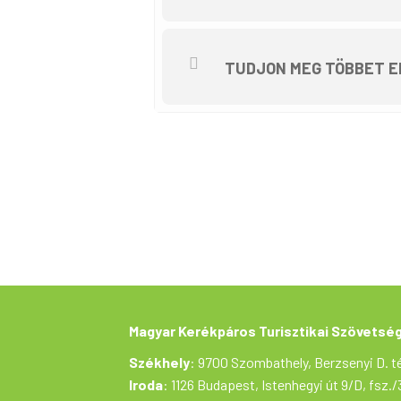
Magyar Kerékpáros Turisztikai Sz
TUDJON MEG TÖBBET E
Magyar Kerékpáros Turisztikai Szövetsé
Székhely
: 9700 Szombathely, Berzsenyi D. té
Iroda
: 1126 Budapest, Istenhegyi út 9/D, fsz./