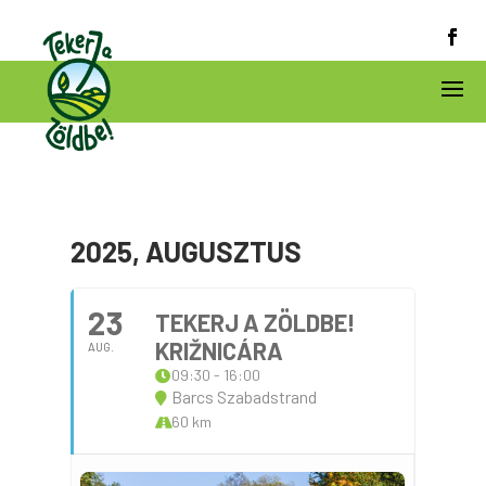
2025, AUGUSZTUS
23
TEKERJ A ZÖLDBE!
KRIŽNICÁRA
AUG.
09:30 - 16:00
Barcs Szabadstrand
60 km