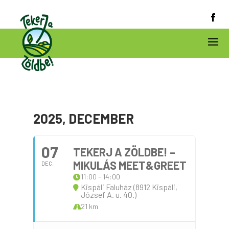
2025, DECEMBER
07
TEKERJ A ZÖLDBE! –
MIKULÁS MEET&GREET
DEC.
11:00 - 14:00
Kispáli Faluház (8912 Kispáli,
József A. u. 40.)
21 km