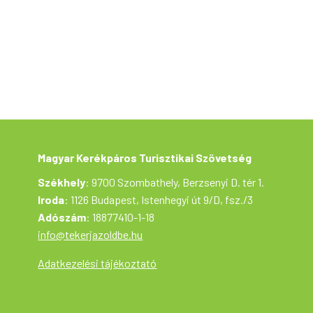
felelősségére vesz részt a túrán. – A túra
lebonyolítását túravezetők segítik, akik végig
kísérik a csoport haladását és az esetleges
műszaki vagy egészségügyi
segítségnyújtást is biztosítják. – A
programváltozás jogát fenntartjuk.
Magyar Kerékpáros Turisztikai Szövetség
Székhely
: 9700 Szombathely, Berzsenyi D. tér 1.
Iroda
: 1126 Budapest, Istenhegyi út 9/D, fsz./3
Adószám
: 18877410-1-18
info@tekerjazoldbe.hu
Adatkezelési tájékoztató