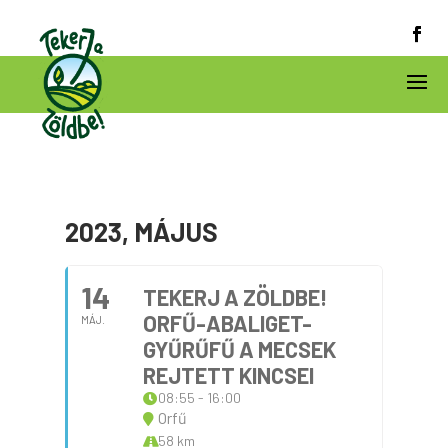
2023, MÁJUS
14
TEKERJ A ZÖLDBE!
ORFŰ-ABALIGET-
MÁJ.
GYŰRŰFŰ A MECSEK
REJTETT KINCSEI
08:55 - 16:00
Orfű
58 km