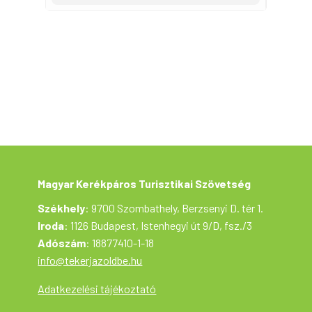
Ergo-Ambulance Kft. végzi. Az orvosi
segítséget a következő telefonszámon
lehet, kell kérni: 06-70/680-7000 (a
rajtszámon is szerepel)
Kórház:
Legközelebbi ügyeletes kórház és
címe: 400 Ágyas SBO
7624
Pécs,
Ifjúság útja
(06-72/536-000)
Jó felkészülést és eredményes túrázást
kívánunk!
A program megváltoztatásának jogát a
rendezőség fenntartja magának!
Látnivalók: Orfűi tavak, Abaligeti tavak,
Gyűrűfű ökofalu
Magyar Kerékpáros Turisztikai Szövetség
Székhely
: 9700 Szombathely, Berzsenyi D. tér 1.
Iroda
: 1126 Budapest, Istenhegyi út 9/D, fsz./3
Adószám
: 18877410-1-18
info@tekerjazoldbe.hu
Adatkezelési tájékoztató