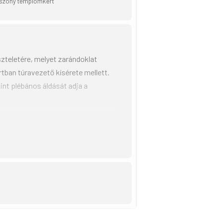
szony templomkert
zteletére, melyet zarándoklat
tban túravezető kísérete mellett.
nt plébános áldását adja a
ágos közúton és többségében
é teszi a túrát.
is.
öltődni, arra is van lehetőség.