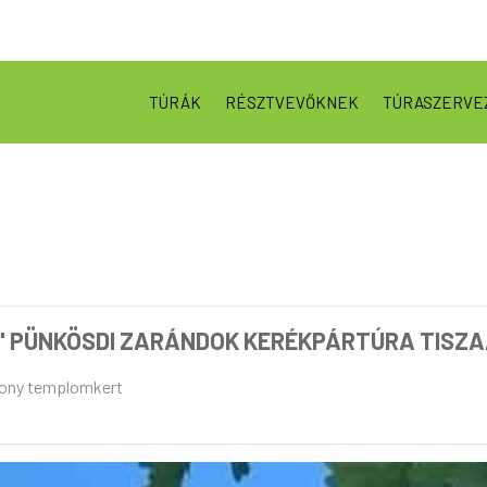
TÚRÁK
RÉSZTVEVŐKNEK
TÚRASZERVE
!" PÜNKÖSDI ZARÁNDOK KERÉKPÁRTÚRA TISZ
ony templomkert