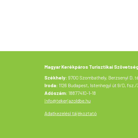
A zarándoklat a MAKETUSZ és
Magyar Kerékpáros Turisztikai Szövetsé
Székhely
: 9700 Szombathely, Berzsenyi D. té
Iroda
: 1126 Budapest, Istenhegyi út 9/D, fsz./
Adószám
: 18877410-1-18
info@tekerjazoldbe.hu
Adatkezelési tájékoztató