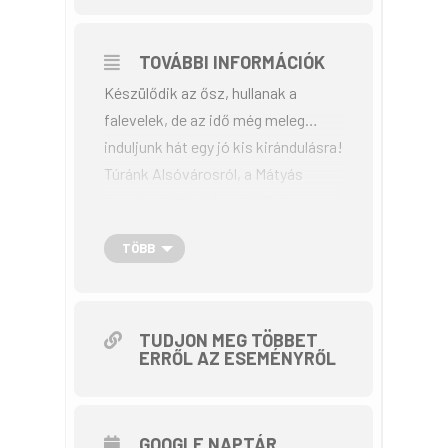
TOVÁBBI INFORMÁCIÓK
Készülődik az ősz, hullanak a
falevelek, de az idő még meleg…
induljunk hát egy jó kis kirándulásra!
Túránk Alsóvárosról, a Mátyás
templomtól indul; az épület
bemutatása után a következő úti
TÖBB
célunk a sándorfalvi Pallavicini
kastély lesz, ahonnan együtt jövünk
vissza. Mindezt pedig kerékpárral,
egy csoportos, 30 km hosszú túra
TUDJON MEG TÖBBET
ERRŐL AZ ESEMÉNYRŐL
keretében. Kísérőnk egy
művészettörténész, aki az
épületekről érdekes történeteket
GOOGLE NAPTÁR
mesél nekünk. A túra közepes