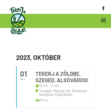
2023, OKTÓBER
01
TEKERJ A ZÖLDBE,
SZEGED, ALSÓVÁROS!
OKT.
10:00 - 14:00
Szeged, Mátyás tér, Ferences
templom főbejárata
30 km