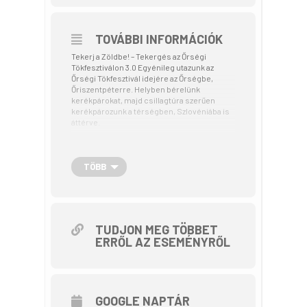
TOVÁBBI INFORMÁCIÓK
Tekerj a Zöldbe! – Tekergés az Őrségi
Tökfesztiválon 3.0 Egyénileg utazunk az
Őrségi Tökfesztivál idejére az Őrségbe,
Őriszentpéterre. Helyben bérelünk
kerékpárokat, majd csillagtúra szerűen
kerékpározunk a térségben, Szlovéniába is
áttérve.
szeptember 17. vasárnap
TÖBB
Programvázlat (A változástatás jogát
fenntartom!)
szeptember 17. vasárnap
TUDJON MEG TÖBBET
ERRŐL AZ ESEMÉNYRŐL
8:00-9-00 reggeli 9.00 indulás egy kisebb,
kb. 40 km-es körre: Őriszentpéter-
Bajánsenye- Kercaszomor-
Magyarszombatfa- Velemér-
Szentgyörgyvölgy- Kerkáskápolna-
GOOGLE NAPTÁR