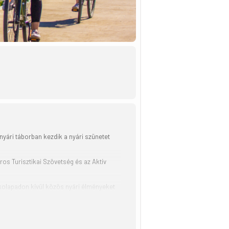
nyári táborban kezdik a nyári szünetet
s Turisztikai Szövetség és az Aktív
kolapadon kívül közös nyári élményeket
páros közlekedés szabályait.
 Friss pékség, 2024.07.08. 9 óra A túra