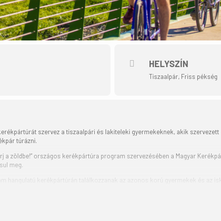
HELYSZÍN
Tiszaalpár, Friss pékség
erékpártúrát szervez a tiszaalpári és lakiteleki gyermekeknek, akik szervezett 
kpár túrázni.
j a zöldbe!” országos kerékpártúra program szervezésében a Magyar Kerékpáro
sul meg.
dám hangulatú kerékpártúrán találkozzanak az azonos korú gyermekek és az is
rezhetnek a biztonságos közlekedéssel kapcsolatosan, gyakorolhatják a kerék
erékpártúra, majd közös strandolás. A gyülekező és indulás helye: Tiszaalpár,