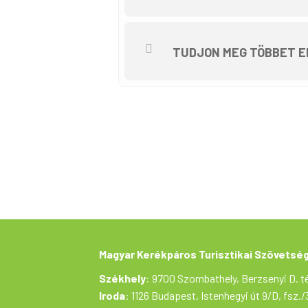
A túra menetideje kényelmes tempó
biztosítanak.
A kerékpártúra útvonala: Tiszaalp
TUDJON MEG TÖBBET E
Ökoturisztikai Központ Tőserdő- C
Széchenyi krt. -Lakiteleki Közössé
A kerékpártúra típusa vonaltúra, u
kerékpárja, annak az egyesület bizt
A csoportot 2 fő kerékpáros túrav
résztvevőt. A szabadidősport rende
nagyobb létszám esetén a Tősfürd
Mindenki saját felelősségére vesz 
kísérőautó segíti, mely szállítja 
Magyar Kerékpáros Turisztikai Szövetsé
Székhely
: 9700 Szombathely, Berzsenyi D. té
Iroda
: 1126 Budapest, Istenhegyi út 9/D, fsz./