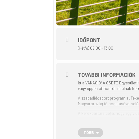
IDŐPONT
(Hétfő) 09:00 - 13:00
TOVÁBBI INFORMÁCIÓK
Itt a VAKÁCIÓ! A CSETE Egyesület k
vagy éppen otthonról indulnak keré
A szabadidősport program a „Teker
Magyarország támogatásával való
A kerékpártúra célja, hogy egy vi
szerezzenek. Tapasztalatokat sze
Közös program: 20 km hosszú táv k
TÖBB
távja: 20 km