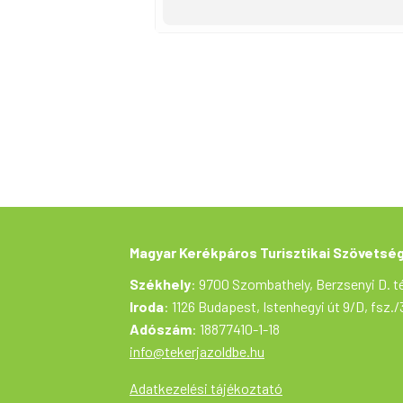
– A túra nem a sebességről, hanem 
kezdőket, gyerekeket is.
– A sisak és láthatósági mellény ha
– A közúton kötelező a KRESZ beta
– Szintidő nincs, lehetőleg egy c
– Mindenki saját felelősségére vesz
– A túra lebonyolítását túravezető
biztosítják.
– A programváltozás jogát fenntart
Kevesebb jelenjen meg
Magyar Kerékpáros Turisztikai Szövetsé
Székhely
: 9700 Szombathely, Berzsenyi D. té
Iroda
: 1126 Budapest, Istenhegyi út 9/D, fsz./
Adószám
: 18877410-1-18
info@tekerjazoldbe.hu
Adatkezelési tájékoztató