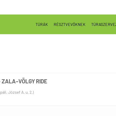
TÚRÁK
RÉSZTVEVŐKNEK
TÚRASZERVE
– ZALA-VÖLGY RIDE
áli, József A. u. 2.)