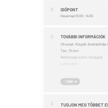
IDŐPONT
(Vasárnap) 10:00 - 14:00
TOVÁBBI INFORMÁCIÓK
Útvonal: Kispáli-Andráshida
Táv: 34 km
Nehézségi szint: közepes
Látnivalók:
– Tájházak, Kávás
– Szent Anna templom, Bonc
TÖBB
A kerékpártúra a Tekerj a Zö
Magyarország támogatásával 
Bővebb információ kérhető Bö
mindenki gondoskodjon. A ren
TUDJON MEG TÖBBET E
A TÚRÁN VALÓ RÉSZVÉTEL SZABÁL