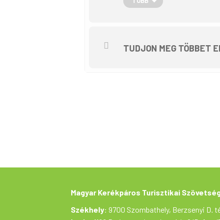
TÖBB
TUDJON MEG TÖBBET E
Magyar Kerékpáros Turisztikai Szövetsé
Székhely
: 9700 Szombathely, Berzsenyi D. té