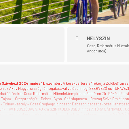
HELYSZÍN
Ócsa, Református Műemlék
Andor utca)
g Szívéhez!
2024.május 11. szombat
A kerékpártúra a “Tekerj a Zöldbe!” túr
ében az Aktív Magyarország támogatásával valósul meg. SZERVEZŐ és TÚRAVEZ
bat 10 órakor Ócsa Református Műemléktemplom előtti téren (Dr. Békési Panyi
jház,– Öregországút – Dabas- Gyón- Csárdapuszta – Ország Szíve Emlékpont –
 – Tolnay kastély – Ócsa Öreghegyi pincesor Dabason becsatlakozási lehetős
edünk. TÁV HOSSZÚSÁGA: 40 km SZINTKÜLÖNBSÉG: nincs A TÚRA LÁTNIVALÓI: Ó
orcsoport, Kakucs Tájház, Inárcs Tolnay kastély, Öreghegyi pincesor SZÜKSÉG
int sisak, esőkabát, az időjárásnak megfelelő ruházat, enni- és innivaló, zsebp