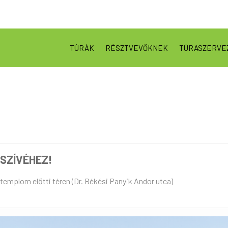
TÚRÁK
RÉSZTVEVŐKNEK
TÚRASZERVE
SZÍVÉHEZ!
mplom előtti téren (Dr. Békési Panyik Andor utca)