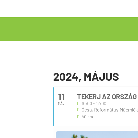
2024, MÁJUS
11
TEKERJ AZ ORSZÁG 
10:00 - 12:00
MÁJ.
Ócsa, Református Műemlékte
40 km