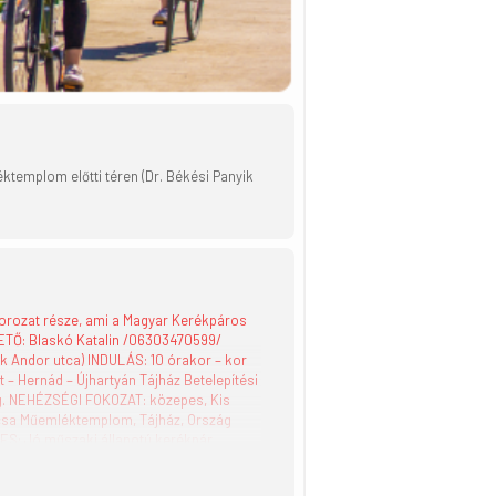
templom előtti téren (Dr. Békési Panyik
asorozat része, ami a Magyar Kerékpáros
ETŐ: Blaskó Katalin /06303470599/
k Andor utca) INDULÁS: 10 órakor – kor
 Hernád – Újhartyán Tájház Betelepítési
ég. NEHÉZSÉGI FOKOZAT: közepes, Kis
csa Műemléktemplom, Tájház, Ország
ES: Jó műszaki állapotú kerékpár,
énz.