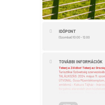
IDŐPONT
(Szombat) 10:00 - 12:00
TOVÁBBI INFORMÁCIÓK
Tekerj a Zöldbe! Tekerj az Orszá
Turisztikai Szövetség szervezés
TALÁLKOZÁS: 2024. május 11. szom
ÚTVONAL: Ócsa Műemléktemplom, Tá
emlékmű – Kakucs Tájház – Inárcs
forgalmú alárendelt úton közlek
közepe emlékpont, Újhartyán szob
láthatósági mellény, lehetőség szer