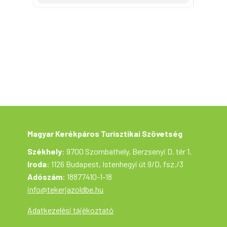
Magyar Kerékpáros Turisztikai Szövetség
Székhely
: 9700 Szombathely, Berzsenyi D. tér 1.
Iroda
: 1126 Budapest, Istenhegyi út 9/D, fsz./3
Adószám
: 18877410-1-18
info@tekerjazoldbe.hu
Adatkezelési tájékoztató