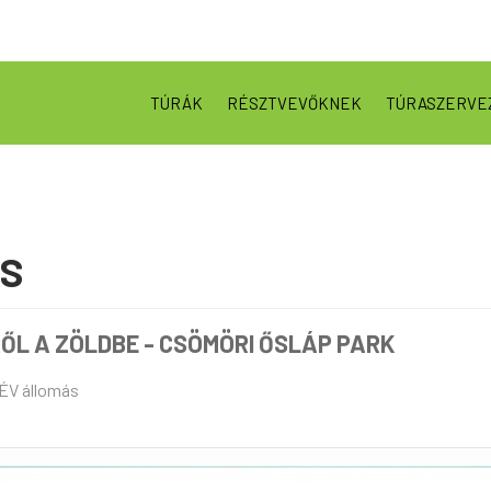
TÚRÁK
RÉSZTVEVŐKNEK
TÚRASZERVE
US
L A ZÖLDBE - CSÖMÖRI ŐSLÁP PARK
HÉV állomás