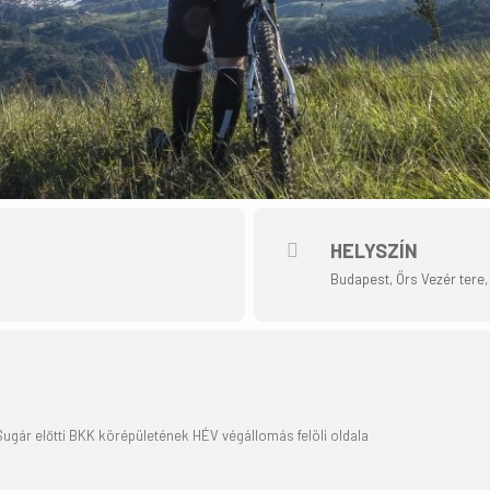
HELYSZÍN
Budapest, Örs Vezér tere
– Sugár előtti BKK körépületének HÉV végállomás felöli oldala