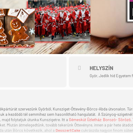
HELYSZÍN
Győr, Jedlik híd Egyetem 
pártúrát szervezünk Győrből, Kunsziget-Öttevény-Börcs-Abda útvonalon. Túrá
k a kezdődő tél semmihez sem hasonlítható hangulatát. A Szúnyog-szigetnél r
 majd folytatjuk útunka Kunszigetre. Itt a
Gémeskút Üzletház: Borozó- Söröző, T
ket. Miután átmelegedtünk, tovább tekerünk Öttevényre, innen a pár hete átado
da után Börcs következik, ahol a
DesszertCake
cukrászda nagyon finom sütemé