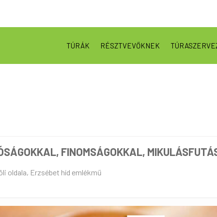
TÚRÁK
RÉSZTVEVŐKNEK
TÚRASZERVE
ÓSÁGOKKAL, FINOMSÁGOKKAL, MIKULÁSFUTÁS
löli oldala, Erzsébet híd emlékmű