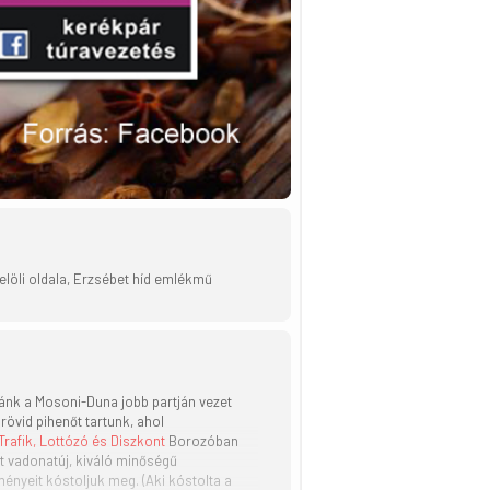
felöli oldala, Erzsébet híd emlékmű
nk a Mosoni-Duna jobb partján vezet
övid pihenőt tartunk, ahol
rafik, Lottózó és Diszkont
Borozóban
tt vadonatúj, kiváló minőségű
nyeit kóstoljuk meg. (Aki kóstolta a