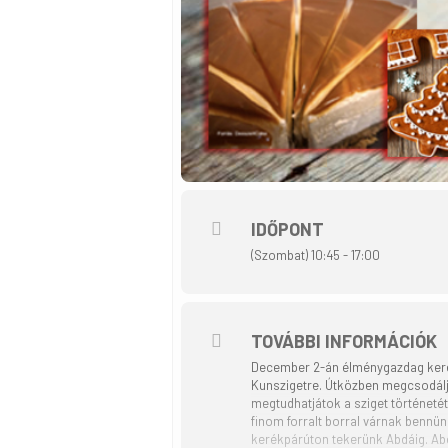
IDŐPONT
(Szombat) 10:45 - 17:00
TOVÁBBI INFORMÁCIÓK
December 2-án élménygazdag kerék
Kunszigetre. Útközben megcsodálju
megtudhatjátok a sziget történetét,
finom forralt borral várnak bennün
kerékpárúton tekerünk Abdáig. Ab