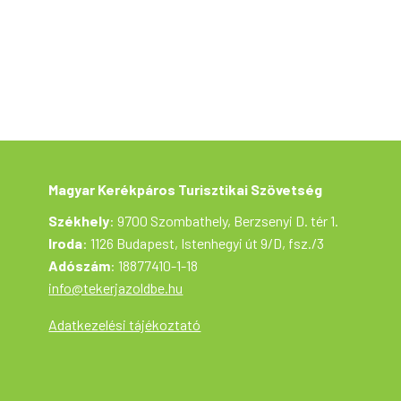
Takarékbank Zrt. Közleményben kérjük
feltüntetni a jelentkező nevét és a túra
időpontját (06.10.) A kerékpártúra a Tekerj a
Zöldbe! túrasorozat része, ami a Magyar
Kerékpáros Turisztikai Szövetség
szervezésében az Aktív Magyarország
támogatásával valósul meg. A túrán
mindenki saját felelősségére vesz részt. A
túrázók biztonsága érdekében a
programváltoztatás jogát fenntartjuk.
Magyar Kerékpáros Turisztikai Szövetség
Székhely
: 9700 Szombathely, Berzsenyi D. tér 1.
Iroda
: 1126 Budapest, Istenhegyi út 9/D, fsz./3
Adószám
: 18877410-1-18
info@tekerjazoldbe.hu
Adatkezelési tájékoztató