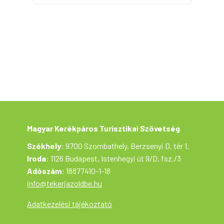
Jelentkezés: szükséges: 2023. június. 02-ig
SZÜKSÉGES: Jó műszaki állapotú kerékpár,
láthatósági mellény, lehetőség szerint sisak,
esőkabát, az időjárásnak megfelelő ruházat,
enni- és innivaló, zsebpénz.
Magyar Kerékpáros Turisztikai Szövetség
Székhely
: 9700 Szombathely, Berzsenyi D. tér 1.
Iroda
: 1126 Budapest, Istenhegyi út 9/D, fsz./3
Adószám
: 18877410-1-18
info@tekerjazoldbe.hu
Adatkezelési tájékoztató