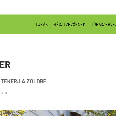
TÚRÁK
RÉSZTVEVŐKNEK
TÚRASZERVE
BER
 TEKERJ A ZÖLDBE
plom