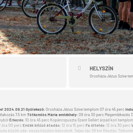
HELYSZÍN
Orosháza Jézus Szíve t
e!
2024.09.21
Gyülekező:
Orosháza Jézus Szíve templom 07 óra 45 perc
Indu
tlakozás 7,5 km
Tótkomlós Mária emlékhely:
09 óra 30 perc Megemlékezés 1
ányból
Érkezés:
10 óra 45 perc Kopáncspuszta Szent Gellért árpád kori templ
2 óra 00 perc
Emlék kitűző átadás:
12 óra 15 perc
Fa ültetés:
12 óra 30 perc
ta között oda- vissza közúton biztosított. Teljes táv: 58 km Résztáv: Tótk