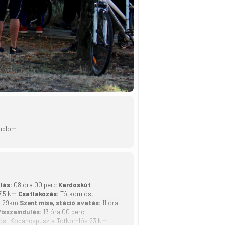
emplom
lás:
08 óra 00 perc
Kardoskút
7,5 km
Csatlakozás:
Tótkomlós,
om 29km
Szent mise, stáció avatás:
11 óra
Visszaindulás:
13 óra 00 perc
omlós- Kopáncspuszta-Tótkomlós 23 km