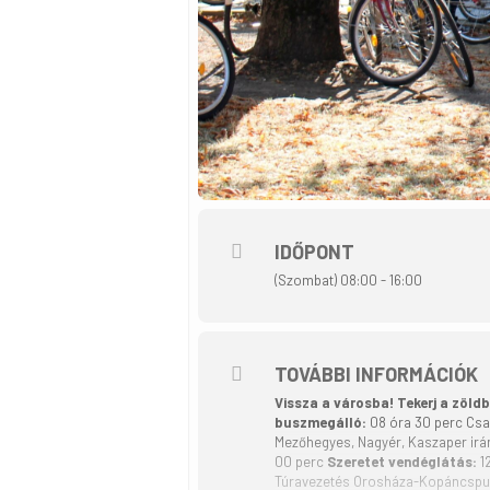
IDŐPONT
(Szombat) 08:00 - 16:00
TOVÁBBI INFORMÁCIÓK
Vissza a városba! Tekerj a zöldb
buszmegálló:
08 óra 30 perc Csa
Mezőhegyes, Nagyér, Kaszaper ir
00 perc
Szeretet vendéglátás:
1
Túravezetés Orosháza-Kopáncspusz