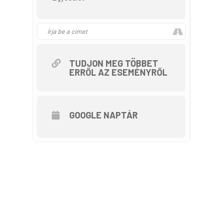
pihenőpark: frissítő italok  GÖNC:
• Huszita ház megtekintése: -
helytörténeti gyűjtemény az egykori
borkereskedők életéről -bepillantás
TUDJON MEG TÖBBET
a helyi fazekasok, bognárok,
ERRŐL AZ ESEMÉNYRŐL
cipészek, kádárok, papucsosok,
szénégetők és molnárok akkori
mindennapjaiba is. -a ház alatti
GOOGLE NAPTÁR
pincerendszerben a
mértékegységgé vált 136,6 literes
ún. „gönci hordó” megtekintése • A
Gönci- pálinkárium: -vásárlási
lehetőség  GÖNCRUSZKA: •
Pálinkafőzde megtekintése • ELŐ-
EBÉD: Tejjel Mézzel Étterem-
Gasztro Élmény Műhely: