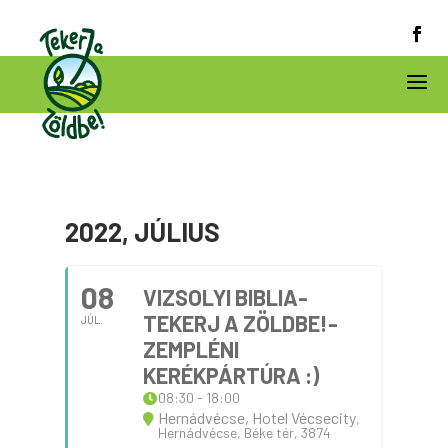
2022, JÚLIUS
08
VIZSOLYI BIBLIA-
TEKERJ A ZÖLDBE!-
JÚL.
ZEMPLÉNI
KERÉKPÁRTÚRA :)
08:30 - 18:00
Hernádvécse, Hotel Vécsecity
,
Hernádvécse, Béke tér, 3874